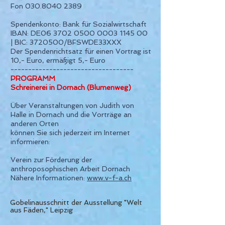
Fon
030.8040 2389
Spendenkonto: Bank für Sozialwirtschaft
IBAN: DE06
3702 0500 0003 1145
00
| BIC:
3720500
/BFSWDE33XXX
Der Spendenrichtsatz für einen Vortrag ist
10,- Euro, ermäßigt 5,- Euro
-----------------------------------
PROGRAMM
Schreinerei in Dornach (Blumenweg)
Über Veranstaltungen von Judith von
Halle in Dornach und die Vorträge an
anderen Orten
können Sie sich jederzeit im Internet
informieren:
Verein zur Förderung der
anthroposophischen Arbeit Dornach
Nähere Informationen:
www.v-f-a.ch
Gobelinausschnitt der Ausstellung "Welt
aus Fäden," Leipzig